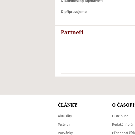
& kaleidoskop zajímavostí
& připravujeme
Partneři
ČLÁNKY
O ČASOPI
Aktuality
Distribuce
Testy vín
Redakční plán
Pozvánky
Předchozí čísl