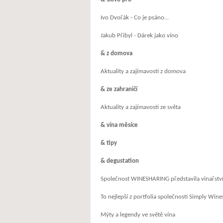
Ivo Dvořák - Co je psáno...
Jakub Přibyl - Dárek jako víno
& z domova
Aktuality a zajímavosti z domova
& ze zahraničí
Aktuality a zajímavosti ze světa
& vína měsíce
& tipy
& degustation
Společnost WINESHARING představila vinařstv
To nejlepší z portfolia společnosti Simply Wine
Mýty a legendy ve světě vína