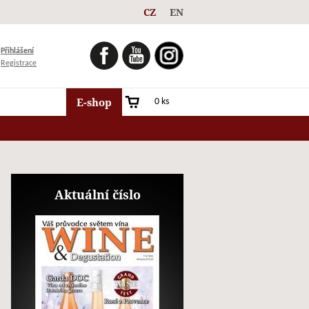
CZ
EN
FACEBOOK
YOUTUBE
INSTAGRAM
Přihlášení
Registrace
E-shop
0 ks
Aktuální číslo