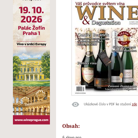
Ukázkové číslo v PDF ke stažení
zde
Obsah:
& slovo pro