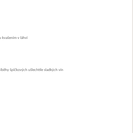
u kvašením v láhvi
íběhy špičkových ušlechtile sladkých vín