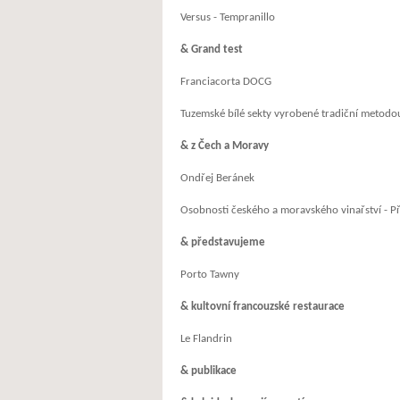
Versus - Tempranillo
& Grand test
Franciacorta DOCG
Tuzemské bílé sekty vyrobené tradiční metodo
& z Čech a Moravy
Ondřej Beránek
Osobnosti českého a moravského vinařství - Př
& představujeme
Porto Tawny
& kultovní francouzské restaurace
Le Flandrin
& publikace