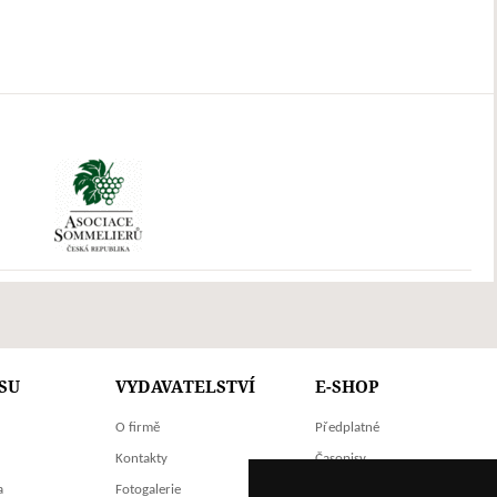
SU
VYDAVATELSTVÍ
E-SHOP
O firmě
Předplatné
Kontakty
Časopisy
a
Fotogalerie
Knihy