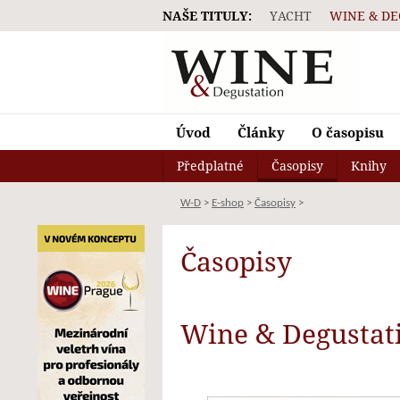
NAŠE TITULY:
YACHT
WINE & DE
Wine & Degustation
Úvod
Články
O časopisu
Předplatné
Časopisy
Knihy
W-D
>
E-shop
>
Časopisy
>
Časopisy
Wine & Degustat