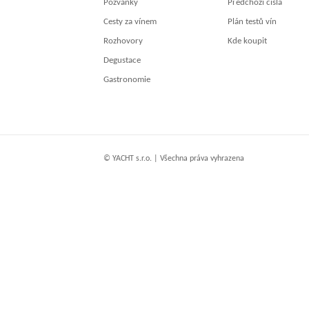
Pozvánky
Předchozí čísla
Cesty za vínem
Plán testů vín
Rozhovory
Kde koupit
Degustace
Gastronomie
© YACHT s.r.o. | Všechna práva vyhrazena