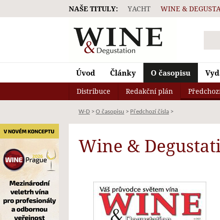
NAŠE TITULY:
YACHT
WINE & DEGUST
Wine & Degustation
Úvod
Články
O časopisu
Vyd
Distribuce
Redakční plán
Předchozí
W-D
>
O časopisu
>
Předchozí čísla
>
Wine & Degustat